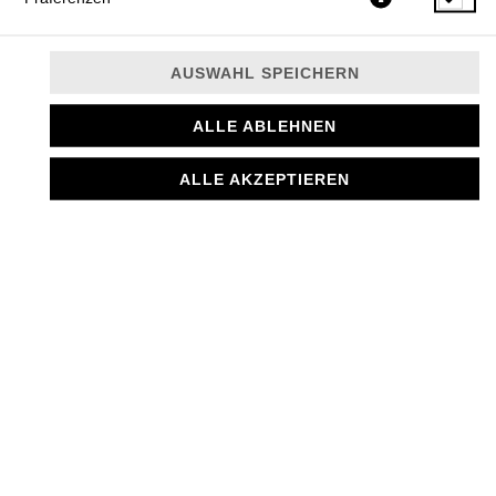
BEILAGEN
AUSWAHL SPEICHERN
ALLE ABLEHNEN
FRITTIERTES GEMÜSE
Frittierte Aubergine, grüne und
ALLE AKZEPTIEREN
rote Spitzpaprika.
6,50 € *
BIBER DOLMASI
zwei grüne Paprika, gefüllt mit
Reis und Gemüse