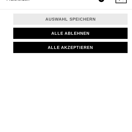
AUSWAHL SPEICHERN
ALLE ABLEHNEN
Eingelegtes Gemüse nach türkischer Art
ALLE AKZEPTIEREN
3,00 € *
* Die Preise können nach Auswahl des Stores variieren.
© 2026
MANTI MANUFAKTUR
Impressum
Datenschutz
Datenschutzeinstellungen
Barrierefreiheit
AGB
Lieferdienstsoftware und Webshop von
SIDES