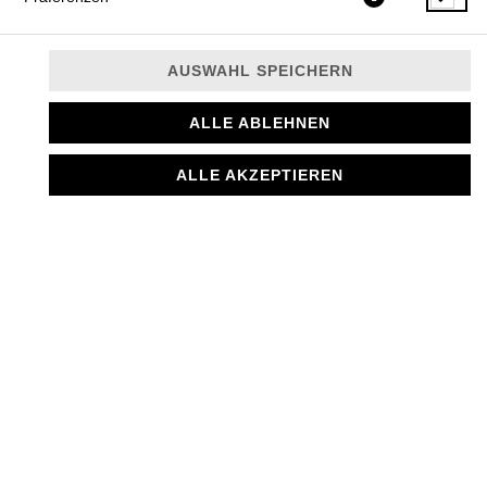
AUSWAHL SPEICHERN
ALLE ABLEHNEN
ALLE AKZEPTIEREN
3,50 € *
* Die Preise können nach Auswahl des Stores variieren.
© 2026
MANTI MANUFAKTUR
Impressum
Datenschutz
Datenschutzeinstellungen
Barrierefreiheit
AGB
Lieferdienstsoftware und Webshop von
SIDES