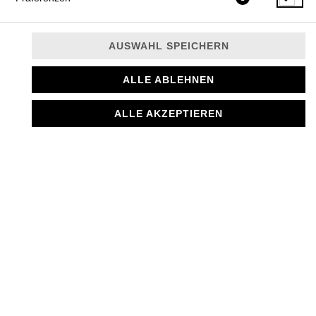
AUSWAHL SPEICHERN
ALLE ABLEHNEN
ALLE AKZEPTIEREN
3,50 € *
* Die Preise können nach Auswahl des Stores variieren.
© 2026
MANTI MANUFAKTUR
Impressum
Datenschutz
Datenschutzeinstellungen
Barrierefreiheit
AGB
Lieferdienstsoftware und Webshop von
SIDES