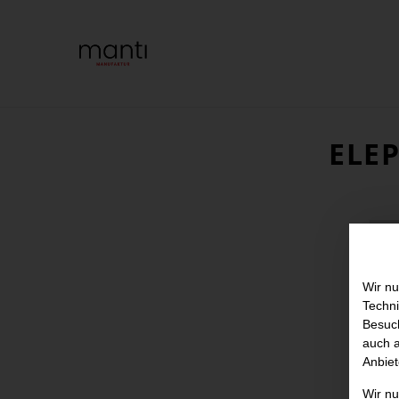
ELE
Wir nu
Techni
Besuch
auch a
Anbiet
Wir n