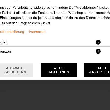
nst der Verarbeitung widersprechen, indem Du "Alle ablehnen" klickst.
 Fall sind allerdings die Funktionalitäten im Webshop stark eingeschrä
Einstellungen kannst du jederzeit ändern. Mehr zu den Diensten erfähr
Du auf das Fragezeichen klickst.
schutzerklärung
Impressum
ziell
3,50 € *
erenzen
* Die Preise können nach Auswahl des Stores variieren.
AUSWAHL
ALLE
ALLE
SPEICHERN
ABLEHNEN
AKZEPTIE