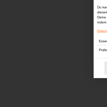
Du kan
diesem
Deine 
indem 
Daten
Essen
Präf