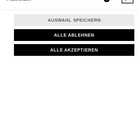
AUSWAHL SPEICHERN
ALLE ABLEHNEN
Lave Cake mit Walnuss und Schokosoße
ALLE AKZEPTIEREN
4,00 € *
* Die Preise können nach Auswahl des Stores variieren.
© 2026
MANTI MANUFAKTUR
Impressum
Datenschutz
Datenschutzeinstellungen
Barrierefreiheit
AGB
Lieferdienstsoftware und Webshop von
SIDES