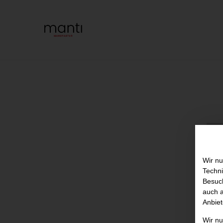
Wir nu
Techni
Besuch
auch a
Anbiet
Wir n