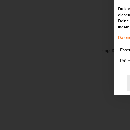
Du kan
diesem
Deine 
indem 
Daten
Essen
ungefüllte Hin
Präf