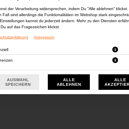
nst der Verarbeitung widersprechen, indem Du "Alle ablehnen" klickst.
 Fall sind allerdings die Funktionalitäten im Webshop stark eingeschrä
Einstellungen kannst du jederzeit ändern. Mehr zu den Diensten erfähr
Du auf das Fragezeichen klickst.
schutzerklärung
Impressum
ziell
gal Manti, mit Knoblauchjoghurt, Walnüssen, gebratene Zwiebeln und Pa
erenzen
13,50 € *
* Die Preise können nach Auswahl des Stores variieren.
AUSWAHL
ALLE
ALLE
SPEICHERN
ABLEHNEN
AKZEPTIE